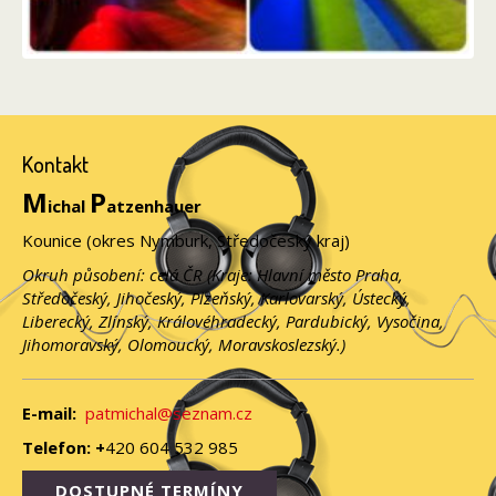
Kontakt
M
P
ichal
atzenhauer
Kounice (okres Nymburk, Středočeský kraj)
Okruh působení: celá ČR (Kraje: Hlavní město Praha,
Středočeský, Jihočeský, Plzeňský, Karlovarský, Ústecký,
Liberecký, Zlínský, Královéhradecký, Pardubický, Vysočina,
Jihomoravský, Olomoucký, Moravskoslezský.)
E-mail:
patmichal@seznam.cz
Telefon: +
420 604 532 985
DOSTUPNÉ TERMÍNY