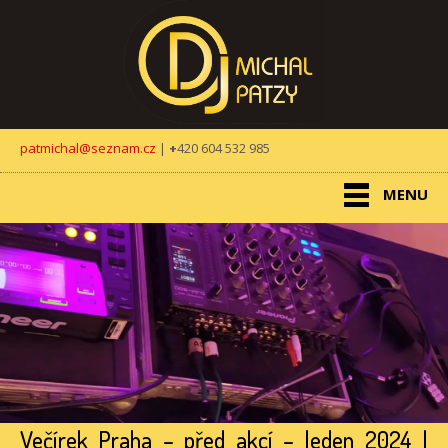
patmichal@seznam.cz
|
+
420 604 532 985
MENU
Večírek Praha – před akcí – leden 2024 |