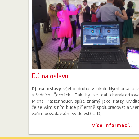
DJ na oslavu
DJ na oslavy
všeho druhu v okolí Nymburka a v
středních Čechách. Tak by se dal charakterizova
Michal Patzenhauer, spíše známý jako Patzy. Uvidít
že se vám s ním bude příjemně spolupracovat a vš
vašim požadavkům vyjde vstříc. DJ
Více informací..