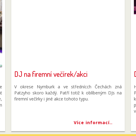
DJ na firemní večírek/akci
e
V okrese Nymburk a ve střednícch Čechách zná
t
Patzyho skoro každý. Patří totiž k oblíbeným DJs na
P
e,
firemní večírky i jiné akce tohoto typu.
k
em
p
v
Více informací..