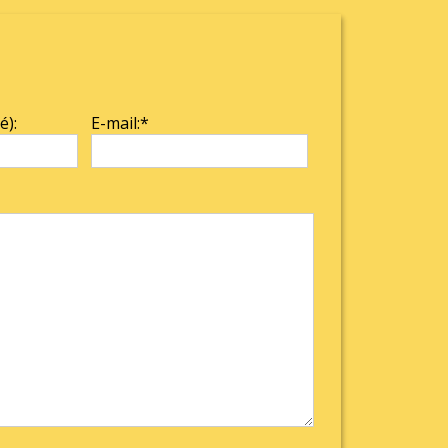
é):
E-mail:*