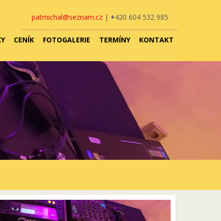
patmichal@seznam.cz
|
+
420 604 532 985
KY
CENÍK
FOTOGALERIE
TERMÍNY
KONTAKT