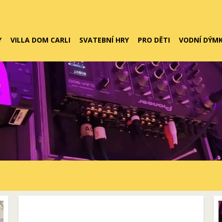
Y
VILLA DOM CARLI
SVATEBNÍ HRY
PRO DĚTI
VODNÍ DÝM