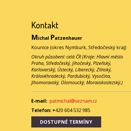
Kontakt
M
P
ichal
atzenhauer
Kounice (okres Nymburk, Středočeský kraj)
Okruh působení: celá ČR (Kraje: Hlavní město
Praha, Středočeský, Jihočeský, Plzeňský,
Karlovarský, Ústecký, Liberecký, Zlínský,
Královéhradecký, Pardubický, Vysočina,
Jihomoravský, Olomoucký, Moravskoslezský.)
E-mail:
patmichal@seznam.cz
Telefon: +
420 604 532 985
DOSTUPNÉ TERMÍNY